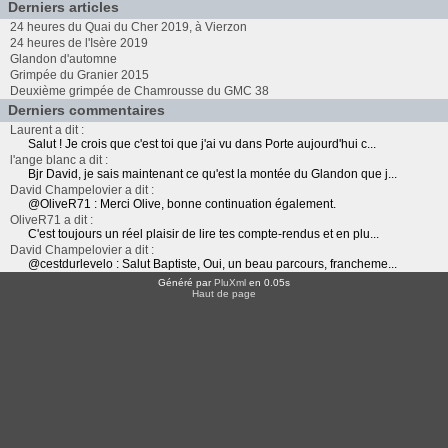
Derniers articles
24 heures du Quai du Cher 2019, à Vierzon
24 heures de l'Isère 2019
Glandon d'automne
Grimpée du Granier 2015
Deuxième grimpée de Chamrousse du GMC 38
Derniers commentaires
Laurent a dit :
Salut ! Je crois que c'est toi que j'ai vu dans Porte aujourd'hui c...
l'ange blanc a dit :
Bjr David, je sais maintenant ce qu'est la montée du Glandon que j...
David Champelovier a dit :
@OliveR71 : Merci Olive, bonne continuation également.
OliveR71 a dit :
C'est toujours un réel plaisir de lire tes compte-rendus et en plu...
David Champelovier a dit :
@cestdurlevelo : Salut Baptiste, Oui, un beau parcours, francheme...
Généré par
PluXml
en 0.05s
Haut de page