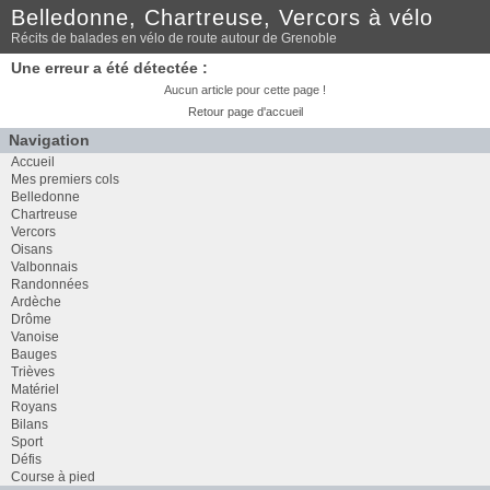
Belledonne, Chartreuse, Vercors à vélo
Récits de balades en vélo de route autour de Grenoble
Une erreur a été détectée :
Aucun article pour cette page !
Retour page d'accueil
Navigation
Accueil
Mes premiers cols
Belledonne
Chartreuse
Vercors
Oisans
Valbonnais
Randonnées
Ardèche
Drôme
Vanoise
Bauges
Trièves
Matériel
Royans
Bilans
Sport
Défis
Course à pied