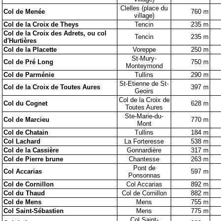
Clelles (place du
Col de Menée
760 m
village)
Col de la Croix de Theys
Tencin
235 m
Col de la Croix des Adrets, ou col
Tencin
235 m
d'Hurtières
Col de la Placette
Voreppe
250 m
St-Mury-
Col de Pré Long
750 m
Monteymond
Col de Parménie
Tullins
290 m
St-Etienne de St-
Col de la Croix de Toutes Aures
397 m
Geoirs
Col de la Croix de
Col du Cognet
628 m
Toutes Aures
Ste-Marie-du-
Col de Marcieu
770 m
Mont
Col de Chatain
Tullins
184 m
Col Lachard
La Forteresse
538 m
Col de la Cassière
Gonnardière
317 m
Col de Pierre brune
Chantesse
263 m
Pont de
Col Accarias
597 m
Ponsonnas
Col de Cornillon
Col Accarias
892 m
Col du Thaud
Col de Cornillon
882 m
Col de Mens
Mens
755 m
Col Saint-Sébastien
Mens
775 m
Col Saint-