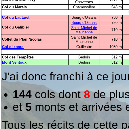
Converses
Col du Marais
Chamossière
648 m
Col du Lautaret
Bourg d'Oisans
730 m
Bourg d'Oisans
730 m
Col du Galibier
Saint Michel de
710 m
Maurienne
Saint Michel de
Collet du Plan Nicolas
710 m
Maurienne
Col d'Izoard
Guillestre
1030 m
Col des Tempêtes
Bédoin
312 m
Mont Ventoux
Bédoin
312 m
J'ai donc franchi à ce jou
144
cols dont
8
de plus
et
5
monts et arrivées e
Tous les récits de cette