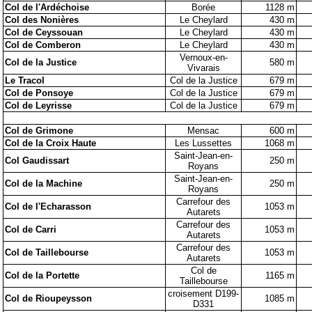
Col de l'Ardéchoise
Borée
1128 m
Col des Nonières
Le Cheylard
430 m
Col de Ceyssouan
Le Cheylard
430 m
Col de Comberon
Le Cheylard
430 m
Vernoux-en-
Col de la Justice
580 m
Vivarais
Le Tracol
Col de la Justice
679 m
Col de Ponsoye
Col de la Justice
679 m
Col de Leyrisse
Col de la Justice
679 m
Col de Grimone
Mensac
600 m
Col de la Croix Haute
Les Lussettes
1068 m
Saint-Jean-en-
Col Gaudissart
250 m
Royans
Saint-Jean-en-
Col de la Machine
250 m
Royans
Carrefour des
Col de l'Echarasson
1053 m
Autarets
Carrefour des
Col de Carri
1053 m
Autarets
Carrefour des
Col de Taillebourse
1053 m
Autarets
Col de
Col de la Portette
1165 m
Taillebourse
croisement D199-
Col de Rioupeysson
1085 m
D331