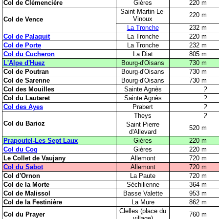
Col de Clémencière
Gières
220 m
Saint-Martin-Le-
220 m
Vinoux
Col de Vence
La Tronche
232 m
Col de Palaquit
La Tronche
220 m
Col de Porte
La Tronche
232 m
Col du Cucheron
La Diat
805 m
L'Alpe d'Huez
Bourg-d'Oisans
730 m
Col de Poutran
Bourg-d'Oisans
730 m
Col de Sarenne
Bourg-d'Oisans
730 m
Col des Mouilles
Sainte Agnès
?
Col du Lautaret
Sainte Agnès
?
Col des Ayes
Prabert
?
Theys
?
Col du Barioz
Saint Pierre
520 m
d'Allevard
Prapoutel-Les Sept Laux
Gières
220 m
Col du Coq
Gières
220 m
Le Collet de Vaujany
Allemont
720 m
Col du Sabot
Allemont
720 m
Col d'Ornon
La Paute
720 m
Col de la Morte
Séchilienne
364 m
Col de Malissol
Basse Valette
953 m
Col de la Festinière
La Mure
862 m
Clelles (place du
Col du Prayer
760 m
village)