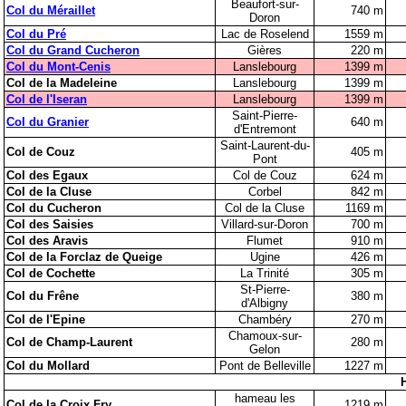
Beaufort-sur-
Col du Méraillet
740 m
Doron
Col du Pré
Lac de Roselend
1559 m
Col du Grand Cucheron
Gières
220 m
Col du Mont-Cenis
Lanslebourg
1399 m
Col de la Madeleine
Lanslebourg
1399 m
Col de l'Iseran
Lanslebourg
1399 m
Saint-Pierre-
Col du Granier
640 m
d'Entremont
Saint-Laurent-du-
Col de Couz
405 m
Pont
Col des Egaux
Col de Couz
624 m
Col de la Cluse
Corbel
842 m
Col du Cucheron
Col de la Cluse
1169 m
Col des Saisies
Villard-sur-Doron
700 m
Col des Aravis
Flumet
910 m
Col de la Forclaz de Queige
Ugine
426 m
Col de Cochette
La Trinité
305 m
St-Pierre-
Col du Frêne
380 m
d'Albigny
Col de l'Epine
Chambéry
270 m
Chamoux-sur-
Col de Champ-Laurent
280 m
Gelon
Col du Mollard
Pont de Belleville
1227 m
hameau les
Col de la Croix Fry
1219 m