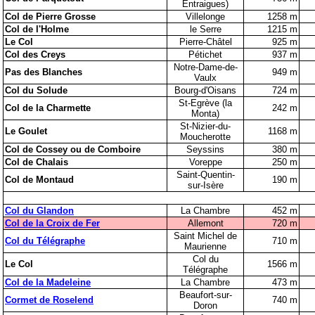
Entraigues)
Col de Pierre Grosse
Villelonge
1258 m
Col de l'Holme
le Serre
1215 m
Le Col
Pierre-Châtel
925 m
Col des Creys
Pétichet
937 m
Notre-Dame-de-
Pas des Blanches
949 m
Vaulx
Col du Solude
Bourg-d'Oisans
724 m
St-Egrève (la
Col de la Charmette
242 m
Monta)
St-Nizier-du-
Le Goulet
1168 m
Moucherotte
Col de Cossey ou de Comboire
Seyssins
380 m
Col de Chalais
Voreppe
250 m
Saint-Quentin-
Col de Montaud
190 m
sur-Isère
Col du Glandon
La Chambre
452 m
Col de la Croix de Fer
Allemont
720 m
Saint Michel de
Col du Télégraphe
710 m
Maurienne
Col du
Le Col
1566 m
Télégraphe
Col de la Madeleine
La Chambre
473 m
Beaufort-sur-
Cormet de Roselend
740 m
Doron