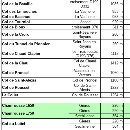
croisement D199-
Col de la Bataille
1085 m
D331
Col des Limouches
La Vacherie
953 m
Col de Bacchus
La Vacherie
953 m
Col de Tourniol
Léoncel
920 m
Col de Bioux
croisement D70
611 m
Saint-Jean-en-
Col de la Croix
260 m
Royans
Saint-Jean-en-
Col du Tunnel du Pionnier
260 m
Royans
les Trois routes
Col de Chaud Clapier
1112 m
(D199/D76)
Col de Chaud
Col de la Chau
1412 m
Clapier
Vassieux-en-
Col de Proncel
1060 m
Vercors
Col de Saint-Alexis
Col de Proncel
1100 m
Col de Saint-
Col de Rousset
1222 m
Alexis
Le Collet
Col de Rousset
1254 m
Chamrousse 1650
Gières
220 m
Gières
220 m
Chamrousse 1750
Séchilienne
364 m
Gières
220 m
Col du Luitel
Séchilienne
364 m