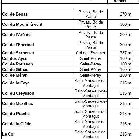
départ
Privas, Bd de
Col de Benas
270 m
Paste
Privas, Bd de
Col du Moulin à vent
300 m
Paste
Privas, Bd de
Col de l'Arénier
300 m
Paste
Privas, Bd de
Col de l'Escrinet
300 m
Paste
Col de Sarrasset
Col de l'Escrinet
787 m
Col des Ayes
Saint-Péray
160 m
Col de Rotisson
Saint-Péray
160 m
Col de Gilhac
Saint-Péray
160 m
Col de Méran
Saint-Péray
160 m
Saint-Sauveur-de-
Col de la Faye
215 m
Montagut
Saint-Sauveur-de-
Col du Creysson
215 m
Montagut
Saint-Sauveur-de-
Col de Mezilhac
215 m
Montagut
Saint-Sauveur-de-
Col du Pranlet
215 m
Montagut
Saint-Sauveur-de-
Col de la Clède
215 m
Montagut
Saint-Sauveur-de-
Le Col
215 m
Montagut