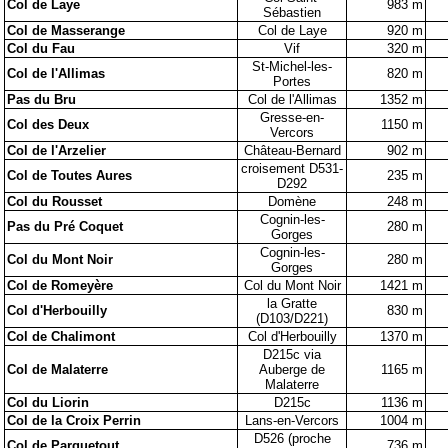
Col de Laye
983 m
Sébastien
Col de Masserange
Col de Laye
920 m
Col du Fau
Vif
320 m
St-Michel-les-
Col de l'Allimas
820 m
Portes
Pas du Bru
Col de l'Allimas
1352 m
Gresse-en-
Col des Deux
1150 m
Vercors
Col de l'Arzelier
Château-Bernard
902 m
croisement D531-
Col de Toutes Aures
235 m
D292
Col du Rousset
Domène
248 m
Cognin-les-
Pas du Pré Coquet
280 m
Gorges
Cognin-les-
Col du Mont Noir
280 m
Gorges
Col de Romeyère
Col du Mont Noir
1421 m
la Gratte
Col d'Herbouilly
830 m
(D103/D221)
Col de Chalimont
Col d'Herbouilly
1370 m
D215c via
Col de Malaterre
Auberge de
1165 m
Malaterre
Col du Liorin
D215c
1136 m
Col de la Croix Perrin
Lans-en-Vercors
1004 m
D526 (proche
Col de Parquetout
736 m