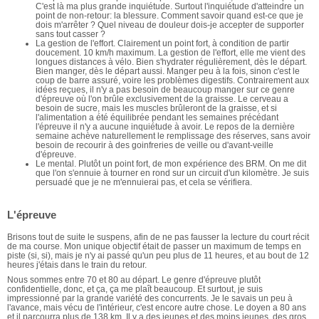
C'est là ma plus grande inquiétude. Surtout l'inquiétude d'atteindre un
point de non-retour: la blessure. Comment savoir quand est-ce que je
dois m'arrêter ? Quel niveau de douleur dois-je accepter de supporter
sans tout casser ?
La gestion de l'effort. Clairement un point fort, à condition de partir
doucement. 10 km/h maximum. La gestion de l'effort, elle me vient des
longues distances à vélo. Bien s'hydrater régulièrement, dès le départ.
Bien manger, dès le départ aussi. Manger peu à la fois, sinon c'est le
coup de barre assuré, voire les problèmes digestifs. Contrairement aux
idées reçues, il n'y a pas besoin de beaucoup manger sur ce genre
d'épreuve où l'on brûle exclusivement de la graisse. Le cerveau a
besoin de sucre, mais les muscles brûleront de la graisse, et si
l'alimentation a été équilibrée pendant les semaines précédant
l'épreuve il n'y a aucune inquiétude à avoir. Le repos de la dernière
semaine achève naturellement le remplissage des réserves, sans avoir
besoin de recourir à des goinfreries de veille ou d'avant-veille
d'épreuve.
Le mental. Plutôt un point fort, de mon expérience des BRM. On me dit
que l'on s'ennuie à tourner en rond sur un circuit d'un kilomètre. Je suis
persuadé que je ne m'ennuierai pas, et cela se vérifiera.
L'épreuve
Brisons tout de suite le suspens, afin de ne pas fausser la lecture du court récit
de ma course. Mon unique objectif était de passer un maximum de temps en
piste (si, si), mais je n'y ai passé qu'un peu plus de 11 heures, et au bout de 12
heures j'étais dans le train du retour.
Nous sommes entre 70 et 80 au départ. Le genre d'épreuve plutôt
confidentielle, donc, et ça, ça me plaît beaucoup. Et surtout, je suis
impressionné par la grande variété des concurrents. Je le savais un peu à
l'avance, mais vécu de l'intérieur, c'est encore autre chose. Le doyen a 80 ans
et il parcourra plus de 138 km. Il y a des jeunes et des moins jeunes, des gros