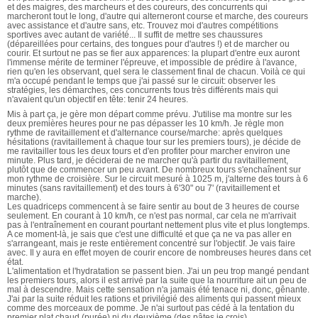
et des maigres, des marcheurs et des coureurs, des concurrents qui
marcheront tout le long, d'autre qui alterneront course et marche, des coureurs
avec assistance et d'autre sans, etc. Trouvez moi d'autres compétitions
sportives avec autant de variété... Il suffit de mettre ses chaussures
(dépareillées pour certains, des tongues pour d'autres !) et de marcher ou
courir. Et surtout ne pas se fier aux apparences: la plupart d'entre eux auront
l'immense mérite de terminer l'épreuve, et impossible de prédire à l'avance,
rien qu'en les observant, quel sera le classement final de chacun. Voilà ce qui
m'a occupé pendant le temps que j'ai passé sur le circuit: observer les
stratégies, les démarches, ces concurrents tous très différents mais qui
n'avaient qu'un objectif en tête: tenir 24 heures.
Mis à part ça, je gère mon départ comme prévu. J'utilise ma montre sur les
deux premières heures pour ne pas dépasser les 10 km/h. Je règle mon
rythme de ravitaillement et d'alternance course/marche: après quelques
hésitations (ravitaillement à chaque tour sur les premiers tours), je décide de
me ravitailler tous les deux tours et d'en profiter pour marcher environ une
minute. Plus tard, je déciderai de ne marcher qu'à partir du ravitaillement,
plutôt que de commencer un peu avant. De nombreux tours s'enchaînent sur
mon rythme de croisière. Sur le circuit mesuré à 1025 m, j'alterne des tours à 6
minutes (sans ravitaillement) et des tours à 6'30" ou 7' (ravitaillement et
marche).
Les quadriceps commencent à se faire sentir au bout de 3 heures de course
seulement. En courant à 10 km/h, ce n'est pas normal, car cela ne m'arrivait
pas à l'entraînement en courant pourtant nettement plus vite et plus longtemps.
A ce moment-là, je sais que c'est une difficulté et que ça ne va pas aller en
s'arrangeant, mais je reste entièrement concentré sur l'objectif. Je vais faire
avec. Il y aura en effet moyen de courir encore de nombreuses heures dans cet
état.
L'alimentation et l'hydratation se passent bien. J'ai un peu trop mangé pendant
les premiers tours, alors il est arrivé par la suite que la nourriture ait un peu de
mal à descendre. Mais cette sensation n'a jamais été tenace ni, donc, gênante.
J'ai par la suite réduit les rations et privilégié des aliments qui passent mieux
comme des morceaux de pomme. Je n'ai surtout pas cédé à la tentation du
premier plat chaud (purée) ni du deuxième (des pâtes je crois).