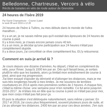
Belledonne, Chartreuse, Vercors à vélo
Récits de balades en vélo de route autour de Grenoble
24 heures de l'Isère 2019
Par David Champelovier -
Course à pied
le lundi 08 avril 2019 à 12:26
24 heures de l'Isère à Tullins, ou mes débuts dans le monde de l'ultra-
marathon...
Il y a un an, je ne savais même pas qu'il existait des épreuves de 24 heures de
course à pied.
Il y a trois mois, je n'avais encore jamais couru 40 km.
Il y a un mois, je décidai qu'une participation aux 24 heures n'était pas
complètement stupide.
Il y a deux jours, j'ai concrétisé ce rêve complètement fou. Et j'y retournerai.
Comment en suis-je arrivé là ?
Je cours depuis une dizaine d'années. Au départ, c'était en complément du
vélo, pour l'hiver. Jusqu'à 1000 km par an. Dès qu'il faisait beau, je sortais
plutôt le vélo que les baskets, alors ça limitait mon entraînement de course à
pied, ainsi que ma progression.
J'ai bien essayé d'ajouter du dénivelé et d'allonger les distances, mais je me
suis très longtemps heurté à mes limites. Je me souviens de terribles
courbatures en 2014 après mes premières sorties de 2 heures. A chaque fois,
c'était la même chose: une semaine pour m'en remettre. Ce fut ainsi jusqu'en
2016-2017. Je m'étais mis en tête que la course à pied ce n'était pas pour moi,
que mon corps n'était pas fait pour ça.
Et puis la situation s'est débloquée naturellement, sans même y penser. En
2017 et 2018, j'ai couru plus fréquemment, souvent plusieurs jours de suite, et
j'ai pu allonger les distances. 2400 km par an pour ces deux années. J'en suis