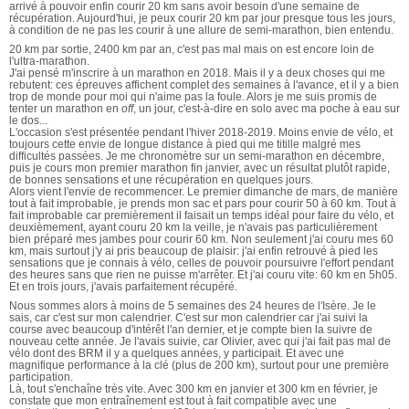
arrivé à pouvoir enfin courir 20 km sans avoir besoin d'une semaine de
récupération. Aujourd'hui, je peux courir 20 km par jour presque tous les jours,
à condition de ne pas les courir à une allure de semi-marathon, bien entendu.
20 km par sortie, 2400 km par an, c'est pas mal mais on est encore loin de
l'ultra-marathon.
J'ai pensé m'inscrire à un marathon en 2018. Mais il y a deux choses qui me
rebutent: ces épreuves affichent complet des semaines à l'avance, et il y a bien
trop de monde pour moi qui n'aime pas la foule. Alors je me suis promis de
tenter un marathon en
off
, un jour, c'est-à-dire en solo avec ma poche à eau sur
le dos...
L'occasion s'est présentée pendant l'hiver 2018-2019. Moins envie de vélo, et
toujours cette envie de longue distance à pied qui me titille malgré mes
difficultés passées. Je me chronomètre sur un semi-marathon en décembre,
puis je cours mon premier marathon fin janvier, avec un résultat plutôt rapide,
de bonnes sensations et une récupération en quelques jours.
Alors vient l'envie de recommencer. Le premier dimanche de mars, de manière
tout à fait improbable, je prends mon sac et pars pour courir 50 à 60 km. Tout à
fait improbable car premièrement il faisait un temps idéal pour faire du vélo, et
deuxièmement, ayant couru 20 km la veille, je n'avais pas particulièrement
bien préparé mes jambes pour courir 60 km. Non seulement j'ai couru mes 60
km, mais surtout j'y ai pris beaucoup de plaisir: j'ai enfin retrouvé à pied les
sensations que je connais à vélo, celles de pouvoir poursuivre l'effort pendant
des heures sans que rien ne puisse m'arrêter. Et j'ai couru vite: 60 km en 5h05.
Et en trois jours, j'avais parfaitement récupéré.
Nous sommes alors à moins de 5 semaines des 24 heures de l'Isère. Je le
sais, car c'est sur mon calendrier. C'est sur mon calendrier car j'ai suivi la
course avec beaucoup d'intérêt l'an dernier, et je compte bien la suivre de
nouveau cette année. Je l'avais suivie, car Olivier, avec qui j'ai fait pas mal de
vélo dont des BRM il y a quelques années, y participait. Et avec une
magnifique performance à la clé (plus de 200 km), surtout pour une première
participation.
Là, tout s'enchaîne très vite. Avec 300 km en janvier et 300 km en février, je
constate que mon entraînement est tout à fait compatible avec une