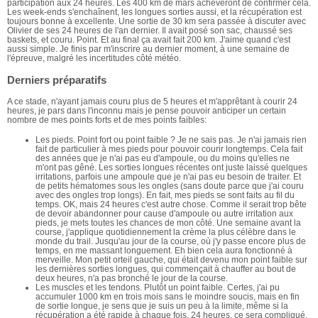
participation aux 24 heures. Les 400 km de mars achèveront de confirmer cela.
Les week-ends s'enchaînent, les longues sorties aussi, et la récupération est
toujours bonne à excellente. Une sortie de 30 km sera passée à discuter avec
Olivier de ses 24 heures de l'an dernier. Il avait posé son sac, chaussé ses
baskets, et couru. Point. Et au final ça avait fait 200 km. J'aime quand c'est
aussi simple. Je finis par m'inscrire au dernier moment, à une semaine de
l'épreuve, malgré les incertitudes côté météo.
Derniers préparatifs
A ce stade, n'ayant jamais couru plus de 5 heures et m'apprêtant à courir 24
heures, je pars dans l'inconnu mais je pense pouvoir anticiper un certain
nombre de mes points forts et de mes points faibles:
Les pieds. Point fort ou point faible ? Je ne sais pas. Je n'ai jamais rien
fait de particulier à mes pieds pour pouvoir courir longtemps. Cela fait
des années que je n'ai pas eu d'ampoule, ou du moins qu'elles ne
m'ont pas gêné. Les sorties longues récentes ont juste laissé quelques
irritations, parfois une ampoule que je n'ai pas eu besoin de traiter. Et
de petits hématomes sous les ongles (sans doute parce que j'ai couru
avec des ongles trop longs). En fait, mes pieds se sont faits au fil du
temps. OK, mais 24 heures c'est autre chose. Comme il serait trop bête
de devoir abandonner pour cause d'ampoule ou autre irritation aux
pieds, je mets toutes les chances de mon côté. Une semaine avant la
course, j'applique quotidiennement la crème la plus célèbre dans le
monde du trail. Jusqu'au jour de la course, où j'y passe encore plus de
temps, en me massant longuement. Eh bien cela aura fonctionné à
merveille. Mon petit orteil gauche, qui était devenu mon point faible sur
les dernières sorties longues, qui commençait à chauffer au bout de
deux heures, n'a pas bronché le jour de la course.
Les muscles et les tendons. Plutôt un point faible. Certes, j'ai pu
accumuler 1000 km en trois mois sans le moindre soucis, mais en fin
de sortie longue, je sens que je suis un peu à la limite, même si la
récupération a été rapide à chaque fois. 24 heures, ce sera compliqué.