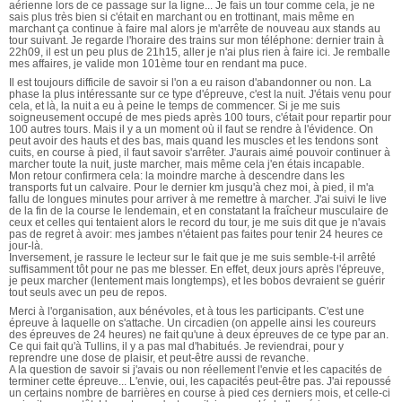
aérienne lors de ce passage sur la ligne... Je fais un tour comme cela, je ne
sais plus très bien si c'était en marchant ou en trottinant, mais même en
marchant ça continue à faire mal alors je m'arrête de nouveau aux stands au
tour suivant. Je regarde l'horaire des trains sur mon téléphone: dernier train à
22h09, il est un peu plus de 21h15, aller je n'ai plus rien à faire ici. Je remballe
mes affaires, je valide mon 101ème tour en rendant ma puce.
Il est toujours difficile de savoir si l'on a eu raison d'abandonner ou non. La
phase la plus intéressante sur ce type d'épreuve, c'est la nuit. J'étais venu pour
cela, et là, la nuit a eu à peine le temps de commencer. Si je me suis
soigneusement occupé de mes pieds après 100 tours, c'était pour repartir pour
100 autres tours. Mais il y a un moment où il faut se rendre à l'évidence. On
peut avoir des hauts et des bas, mais quand les muscles et les tendons sont
cuits, en course à pied, il faut savoir s'arrêter. J'aurais aimé pouvoir continuer à
marcher toute la nuit, juste marcher, mais même cela j'en étais incapable.
Mon retour confirmera cela: la moindre marche à descendre dans les
transports fut un calvaire. Pour le dernier km jusqu'à chez moi, à pied, il m'a
fallu de longues minutes pour arriver à me remettre à marcher. J'ai suivi le live
de la fin de la course le lendemain, et en constatant la fraîcheur musculaire de
ceux et celles qui tentaient alors le record du tour, je me suis dit que je n'avais
pas de regret à avoir: mes jambes n'étaient pas faites pour tenir 24 heures ce
jour-là.
Inversement, je rassure le lecteur sur le fait que je me suis semble-t-il arrêté
suffisamment tôt pour ne pas me blesser. En effet, deux jours après l'épreuve,
je peux marcher (lentement mais longtemps), et les bobos devraient se guérir
tout seuls avec un peu de repos.
Merci à l'organisation, aux bénévoles, et à tous les participants. C'est une
épreuve à laquelle on s'attache. Un circadien (on appelle ainsi les coureurs
des épreuves de 24 heures) ne fait qu'une à deux épreuves de ce type par an.
Ce qui fait qu'à Tullins, il y a pas mal d'habitués. Je reviendrai, pour y
reprendre une dose de plaisir, et peut-être aussi de revanche.
A la question de savoir si j'avais ou non réellement l'envie et les capacités de
terminer cette épreuve... L'envie, oui, les capacités peut-être pas. J'ai repoussé
un certains nombre de barrières en course à pied ces derniers mois, et celle-ci