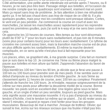
Côté alimentation, une petite alerte intestinale est arrivée après 7 heures, ou 8
heures, je ne sais plus très bien. Passage obligé aux toilettes, et l'occasion de
me rendre compte que les quadriceps sont vraiment, vraiment mal en point.
Mais ça repart sans trop de problème. Je fais attention à bien me réhydrater
après ça. Il ne fait pas chaud donc pas trop de risque de ce côté-là. Il a plu
quelques gouttes, mais pour moi les conditions sont presque idéales. Certes,
le vent est un peu pénible. J'ai commencé la course en court et avec les
manchettes, j'ai laissé les manchettes assez rapidement pour les reprendre
avant les premières gouttes, puis j'ai sorti le k-way et je me sens bien comme
cela.
On approche les 10 heures de courses. Mes temps au tour sont désormais
plutôt de 6'30" à 7" pour les tours sans ravitaillement, et pas loin de 8 minutes
(voire plus pour certains tours) pour les tours avec ravitaillement. Ce rythme de
croisière me convient assez bien, mais la transition marche-course est de plus
en plus difficile après les ravitaillements. Et même la marche devient
compliquée, en ce sens qu'elle n'est plus tout à fait reposante pour les
muscles.
Les places, elles, se grapillent vite, à ma grande surprise. Cela fait un moment
que je suis dans le top 10. Je conserve ma 7ème ou 8ème place malgré la
pause aux toilettes et mon allure qui faiblit. J'apprends l'abandon du favori de
l'épreuve.
Déjà bientôt les 100 km ! Vers les 90 km, je décide que je ferai une pause à
100 km ou 100 tours pour prendre soin de mes pieds. Il me semble avoir un
début d'ampoule au niveau du tendon d'Achille gauche. Je suis 5ème au
classement après 11 heures de course, avec 100 km au compteur. Finalement
j'attends de franchir les 100 tours. Je m'installe, repasse soigneusement de la
crême sur mes pieds pour affronter la deuxième moitié de la course. Bonne
nouvelle: les pieds sont en excellent état. Une légère gêne sous le talon
gauche, et un ongle d'orteil un peu sensible, toujours au pied gauche. Mais
cela signifie aussi une mauvaise nouvelle: il n'y a pas d'ampoule au niveau du
tendon d'Achille, c'est le tendon lui-même qui se plaint... J'ai dû rester assis au
stand 5 minutes, et quand je repars c'est l'enfer pour tous les groupes
musculaires. Beaucoup de mal à marcher. J'essaye de trottiner. Olivier, qui
suivait le live, écrira sur les réseaux sociaux que ma foulée n'était pas très