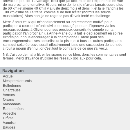
arrivait un peu tôt. L'avantage, c'est que j'ai accumulé de l'expérience en vue
de ma prochaine tentative. Et puis, mine de rien, je n'avais jamais couru plus
de 60 km (et même 40 km il y a juste deux mois et demi !), et là je franchis les
100 km d'une seule traite, comme si de rien n'était (hormis les soucis
musculaires). Alors non, je ne regrette pas d'avoir tenté ce challenge.
Merci à tous ceux qui m'ont directement ou indirectement motivé pour
participer, à ceux qui m'ont suivi et encouragé pendant l'épreuve via les
réseaux sociaux, à Olivier pour ses précieux conseils (je compte sur ta
participation l'an prochain), à Anne-Marie qui a fait le déplacement en soirée
exprès pour nous encourager, à la championne Carole pour ses
encouragements et ses conseils sur la piste, et à tous les autres participants
sans qui cette épreuve serait effectivement juste une succession de tours de
circuit à mourir d'ennui, or c'est tout le contraire de ce que j'ai vécu.
NB: J'ai trop de mal à filtrer les spams sur ce blog, donc les commentaires sont
fermés. Merci d'avance d'utiliser les réseaux sociaux pour cela.
Navigation
Accueil
Mes premiers cols
Belledonne
Chartreuse
Vercors
Oisans
Valbonnais
Randonnées
Ardèche
Drôme
Vanoise
Bauges